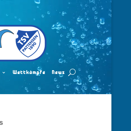
n
Wettkämpfe
News
s