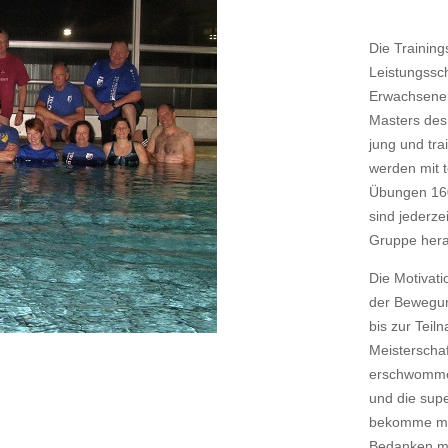
Die Trainin
Leistungssc
Erwachsenen
Masters
des
jung und tra
werden mit t
Übungen 16
sind jederze
Gruppe hera
Die Motivati
der Bewegun
bis zur Tei
Meisterscha
erschwommen
und die supe
bekomme mach
Bedanken möc