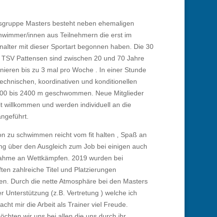
gsgruppe Masters besteht neben ehemaligen
hwimmer/innen aus Teilnehmern die erst im
alter mit dieser Sportart begonnen haben. Die 30
 TSV Pattensen sind zwischen 20 und 70 Jahre
inieren bis zu 3 mal pro Woche . In einer Stunde
echnischen, koordinativen und konditionellen
00 bis 2400 m
geschwommen. Neue Mitglieder
it willkommen und werden individuell an die
ngeführt.
on zu schwimmen reicht vom fit halten , Spaß an
g über den Ausgleich zum Job bei einigen auch
lnahme an Wettkämpfen. 2019 wurden bei
ften
zahlreiche Titel und Platzierungen
. Durch die nette Atmosphäre bei den Masters
r Unterstützung (z.B. Vertretung ) welche ich
t mir die Arbeit als Trainer viel Freude.
hten wir uns bei allen die uns durch ihr