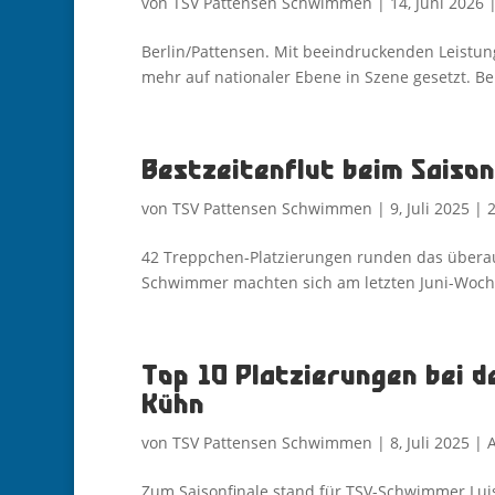
von
TSV Pattensen Schwimmen
|
14, Juni 2026
Berlin/Pattensen. Mit beeindruckenden Leistu
mehr auf nationaler Ebene in Szene gesetzt. Bei
Bestzeitenflut beim Saison
von
TSV Pattensen Schwimmen
|
9, Juli 2025
|
42 Treppchen-Platzierungen runden das übera
Schwimmer machten sich am letzten Juni-Woche
Top 10 Platzierungen bei 
Kühn
von
TSV Pattensen Schwimmen
|
8, Juli 2025
|
Zum Saisonfinale stand für TSV-Schwimmer Luis