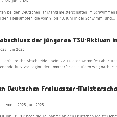
|
2026
,
Juni 2026
ngen bei den Deutschen Jahrgangsmeisterschaften im Schwimmen h
 den Titelkämpfen, die vom 9. bis 13. Juni in der Schwimm- und...
abschluss der jüngeren TSV-Aktiven i
2025
,
Juni 2025
us erfolgreiche Abschneiden beim 22. Eulenschwimmfest ab Patt
nende, kurz vor Beginn der Sommerferien, auf den Weg nach Peine
den Deutschen Freiwasser-Meisterscha
Allgemein
,
2025
,
Juni 2025
 Kühn (Jg.´09) noch die Teilnahme an den Deutschen Meisterschaf