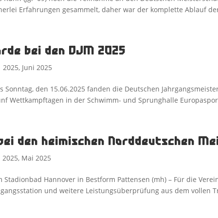
nerlei Erfahrungen gesammelt, daher war der komplette Ablauf der
orde bei den DJM 2025
|
2025
,
Juni 2025
s Sonntag, den 15.06.2025 fanden die Deutschen Jahrgangsmeisters
f Wettkampftagen in der Schwimm- und Sprunghalle Europasportpa
bei den heimischen Norddeutschen Me
|
2025
,
Mai 2025
m Stadionbad Hannover in Bestform Pattensen (mh) – Für die Vere
angsstation und weitere Leistungsüberprüfung aus dem vollen Tra